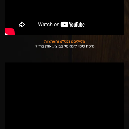
פלייליסט גלגל״צ והארציות
גרסת כיסוי ל״מאמי״ בביצוע אורן ברזילי