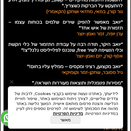
להתעקש על הברקות כשצריך.”
גור קורן, במאי, מחזאי ושחקן (הקאמרי)
“יואב מאפשר להפיק שירים שלמים בכוחות עצמו –
תזמורת של איש אחד”
ערן יופה, זמר ואמן-יוצר
“יואב היקר, תודה רבה על עבודת התזמור של כלי הקשת
וכלי הנשיפה לשיר free, שנכנס לפלייליסט גלגל"צ!”
אסף קורן, יזם ואמן-יוצר
“יואב מקצוען, רציני ומקסים – ממליץ עליו בחום!”
גיל ססובר, שחקן-זמר וקומיקאי
“מסירות פנומנלית ותוצאות מעוררות השראה.”
תמרה מומצוגלו, יזמית Eva Greentech ומוסיקאית
לידיעתך, באתרנו נעשה שימוש בקבצי Cookies, לרבות של
צדדים שלישיים, לצורך ניתוח השימוש באתר, שיפור חוויית
״תהליך הקלטת השירה היה פורה מאוד מבחינתי. יואב
הגלישה והצגת פרסום מותאם אישית. המשך גלישה באתר
הנחה אותי בדיוק רב איך לשיר ולתת לרגש להיות נוכח. הוא
מהווה את הסכמתך לשימוש זה. לפרטים נוספים ניתן לעיין
באמת משקיע את כל כולו בכל פרויקט שהוא נכנס אליו, עד
במדיניות הפרטיות.
מדיניות הפרטיות
כדי כך, שקיבלתי ממנו שיחה בלילה, על כך שהוא הוסיף
מאשר
״ליין״ לפזמון שהקפיץ את השיר למעלה.
גל טוריאל