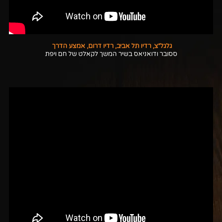
גלגל״צ, רדיו תל אביב, רדיו דרום, אמצע הדרך
ססובר ודואניאס בשיר המשך לקאלט של חם ויפת