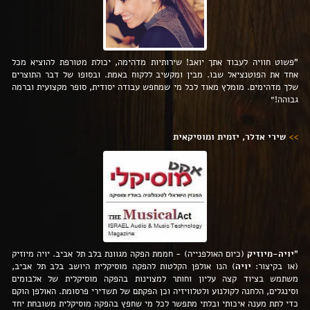
"פשוט חוויה לעבוד אתך יואב! שירותיות מדהימה, יכולת מטורפת להוציא מכל
אחד את הפוטנציאל שבו. מבין ומקשיב ללקוח באמת. ובסופו של דבר התוצרים
שלך מדהימים. מומלץ מאוד לכל מי שמחפש עבודה יסודית, סופר מקצועית וברמה
גבוהה!״
>>
שירי אדלר, יזמית ומוסיקאית
"
יויה-מיוזיק
(כיום האולפנייה) - חממת הפקה מגוונת בלב תל אביב. יויה מיוזיק
(או בקיצור:
יויה
) הנו אולפן הקלטות להפקה מוסיקלית היושב בלב תל אביב,
משתמש בציוד קצה עליון וחותר למצוינות בהפקה מוסיקלית של אלבומים
וסינגלים, הלחנה לקולנוע ולטלוויזיה וכן הפקתם של תשדירי פרסומת. האולפן הוקם
כדי לתת מענה איכותי ובלתי מתפשר לכל מי שחפץ בהפקה מוסיקלית משובחת יחד