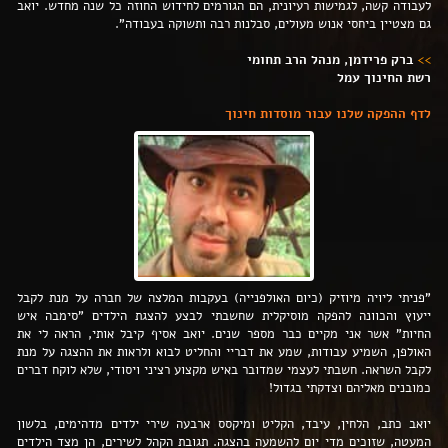
לעבודה קשה, לגמישות רעיונית, הם הגורמים לחידוש החוזה כל שנה מחדש. יואב
גם מצטיין ביחסי אנוש מעולים, סבלנות רבה ותשוקה בעבודה".
>>
ברק פרידמן, מנהל הרב תחומי
רשת החינוך עמל
לדף ההפקה שלנו עבור מוסדות חינוך
"פניתי ליויה מיוזיק (כיום האולפנייה) בעקבות המלצה של חברה על מנת לקבל
ייעוץ והכוונה להפקה מוסיקלית שחשבתי לבצע להצגת הילדים "סימבה איש
החיות" אשר אני מקיים כבר מספר שנים. יואב אסיף קיבל אותי, הראה לי את
האולפן, השמיע עבודות, שמע את דבריי והחליט לבוא ולראות את ההצגה על מנת
לקבל השראה. חשבתי לעצמי שמדובר באיש מקצוע רציני ויסודי, שלא לוקח דברים
כמובנים מאליהם וצדקתי בגדול!
יואב כתב, הלחין, עיבד, הקליט ומיקסס ארבעה שירי ילדים מדהימים, בלשון
המעטה, שזוכים מדי יום להשמעה בהצגה. תגובת הקהל לשירים, הן מצד הילדים