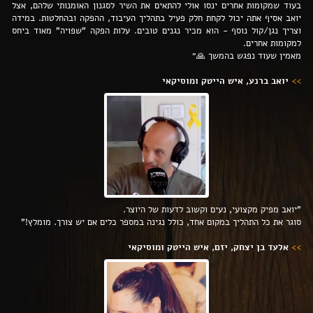
בעוד שמקומות אחרים ינסו אולי להתאים את השיר לסגנון האומנותי שלהם, אצל
יואב אסיף אתה יכול לקחת חלק פעיל בתהליך העיבוד, ההפקה ובהחלטות.
במידה
וצריך נגן/קול נוסף - הוא מכיר נגנים טובים.
עלות הפקה "שפויה" מאוד ביחס
למקומות אחרים.
מאמין שעוד נפגש בהמשך 🙏‏״
>>
יואב ברנע, איש הייטק ומוסיקאי
"יואב מפיק מקצועי, נעים וקשוב לדעות של היוצר.
סוגר את כל התהליך במקום אחד, כולל נגינה במספר כלים אם יש צורך. מומלץ!"
>>
אלעד בן יצחק, יזם, איש הייטק ומוסיקאי