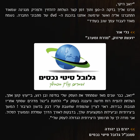
"יואב היקר,
פנינו אליך בדקה ה-90 ותוך זמן קצר הצלחת להלחין ולפהיק מנגינה שמאוד
התחברנו אליה ואשר שימשה אותנו בהכנת ה- dvd של מתכוני החברה. נשמח
מאוד לעבוד עמך שוב בעתיד״
>>
נלי אור
יועצת שיווק, ״מזרח ומערב״
"יואב, כבר שנים מאז שפתחתי את העסק שלי בחיפה ובן רגע, בייעוץ קטן אתך,
הצלחת להפיח רוח חדשה ורעננה בעסק ע"י הלחנת ג'ינגל מדהים שסחף אחריו
תגובות כבירות. ראוי לציין שהפתיח שחשבת עליו דבק בלשון הציבור ! המשך
ביצירתיות וביעילות המקצועית שלך, בדבקות לאורך הדרך שסללת וממשיך לסלול.
אני מודה לך על תרומתך היצירתית הגדולה לעסק שלי".
>>
יורם בן יהודה
סמנכ"ל גלובל סיטי נכסים