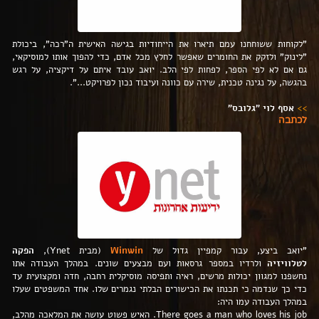
"לקוחות ששוחחנו עמם תיארו את הייחודיות בגישה האישית ה"רכה", ביכולת
"לינוק" ולזקק את החומרים שאפשר לחלץ מכל אדם, כדי להפוך אותו למוסיקאי,
גם אם לא לפי הספר, לפחות לפי הלב. יואב עובד איתם על דיקציה, על רגש
בהגשה, על נגינה טכנית, שירה עם כוונה ועיבוד נכון לפרויקט...".
>>
אסף לוי "גלובס"
לכתבה
"יואב ביצע, עבור קמפיין גדול של
Winwin
(מבית Ynet),
הפקה
לטלוויזיה
ולרדיו במספר גרסאות ועם מבצעים שונים. במהלך העבודה אתו
נחשפנו למגוון יכולות מרשים, ראיה ותפיסה מוסיקלית רחבה, חדה ומקצועית עד
כדי כך שנדמה כי תכנתו את הכישורים הבלתי נגמרים שלו. אחד המשפטים שעלו
במהלך העבודה עמו היה:
There goes a man who loves his job. האיש פשוט עושה את המלאכה מהלב,