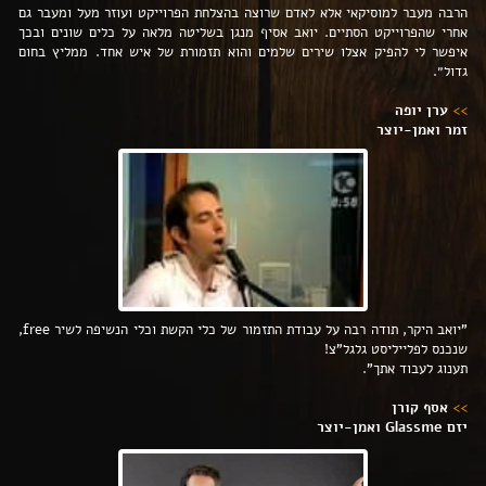
הרבה מעבר למוסיקאי אלא לאדם שרוצה בהצלחת הפרוייקט ועוזר מעל ומעבר גם
אחרי שהפרוייקט הסתיים. יואב אסיף מנגן בשליטה מלאה על כלים שונים ובכך
איפשר לי להפיק אצלו שירים שלמים והוא תזמורת של איש אחד. ממליץ בחום
גדול״.
>>
ערן יופה
זמר ואמן-יוצר
"יואב היקר, תודה רבה על עבודת התזמור של כלי הקשת וכלי הנשיפה לשיר free,
שנכנס לפלייליסט גלגל"צ!
תענוג לעבוד אתך".
>>
אסף קורן
יזם Glassme ואמן-יוצר