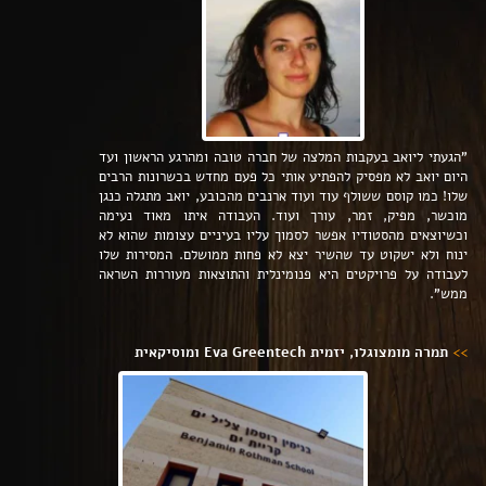
"הגעתי ליואב בעקבות המלצה של חברה טובה ומהרגע הראשון ועד
היום יואב לא מפסיק להפתיע אותי כל פעם מחדש בכשרונות הרבים
שלו! כמו קוסם ששולף עוד ועוד ארנבים מהכובע, יואב מתגלה כנגן
מוכשר, מפיק, זמר, עורך ועוד. העבודה איתו מאוד נעימה
וכשיוצאים מהסטודיו אפשר לסמוך עליו בעיניים עצומות שהוא לא
ינוח ולא ישקוט עד שהשיר יצא לא פחות ממושלם. המסירות שלו
לעבודה על פרויקטים היא פנומינלית והתוצאות מעוררות השראה
ממש".
>>
תמרה מומצוגלו, יזמית Eva Greentech ומוסיקאית