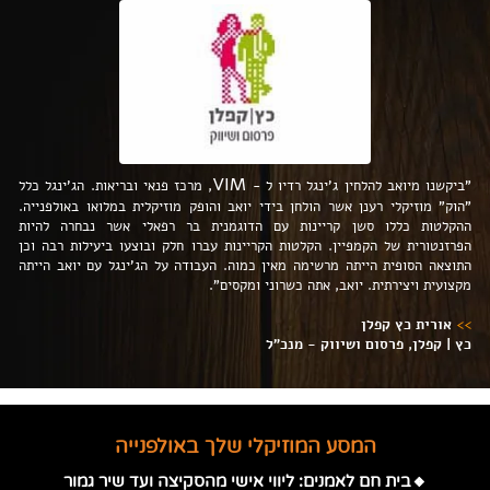
VIM
"ביקשנו מיואב להלחין ג'ינגל רדיו ל -
, מרכז פנאי ובריאות. הג'ינגל כלל
"הוק" מוזיקלי רענן אשר הולחן בידי יואב והופק מוזיקלית במלואו באולפנייה.
ההקלטות כללו סשן קריינות עם הדוגמנית בר רפאלי אשר נבחרה להיות
הפרזנטורית של הקמפיין. הקלטות הקריינות עברו חלק ובוצעו ביעילות רבה וכן
התוצאה הסופית הייתה מרשימה מאין כמוה. העבודה על הג'ינגל עם יואב הייתה
מקצועית ויצירתית. יואב, אתה כשרוני ומקסים".
>>
אורית כץ קפלן
כץ | קפלן, פרסום ושיווק - מנכ"ל
המסע המוזיקלי שלך באולפנייה
🔸בית חם לאמנים: ליווי אישי מהסקיצה ועד שיר גמור