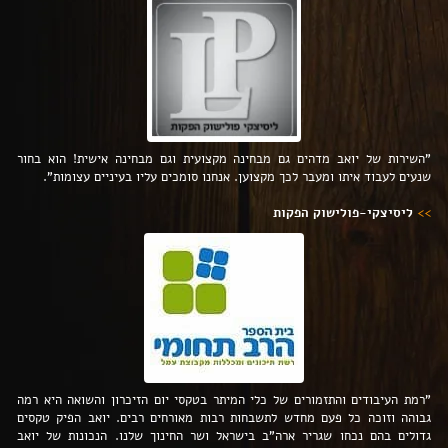
"השירות של יואב מדהים גם מבחינה מקצועית וגם מבחינה אישית! הוא בחור
שנעים לעבוד איתו ומעבר לכך מקצוען. אנחנו סומכים עליו בעיניים עצומות".
>>
ליסיצקי-פולישוק הפקות
"רמת העיבודים והתזמורים של כלי המיתר בטקסי יום הזיכרון והשואה היא רמה
גבוהה וזוכה כל פעם מחדש לתשבחות רבות מאורחים רבים. יואב הפיק טקסים
גדולים בהם נכחו שגריר ארה"ב בישראל ושר החינוך שלנו. הנכונות של יואב