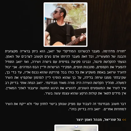
״חוויה מדהימה. מעבר לכשרונו המוזיקלי של יואב, הוא ניחן בראייה מקצועית
והבנה של התעשייה, וכל זאת מעבר להיותו אדם נעים וקשוב לצרכים של האמן.
הגעתי להקלטת סינגל, ובנינו סקיצה בסיסית עם גיטרה ושירה, ואז יואב התחיל
להפעיל את הקסמים, מתכנות תופים, תפקידי הגיטרות וליין הבס המדהים. אני יכול
להעיד שיואב באמת משקיע את כל כולו בכל פרויקט שהוא נכנס אליו, עד כדי כך,
שקיבלתי ממנו שיחה בלילה, על כך שהוא הוסיף ליין לפזמון שהקפיץ את השיר
למעלה. תהליך הקלטת השירה היה פורה מאוד מבחינתי. יואב הנחה אותי בדיוק רב
איך לשיר את המשפטים השונים, להוציא את הרגש החוצה שיעבור לאזני המאזין.
אין מילים לתאר את קולות הרקע שהוא עצמו עשה בשיר.
דבר חשוב מבחינתי זה לעבוד עם מפיק שנותן ביטוי לחזון שלי ולא ייקח את השיר
למחוזות אחרים. יואב היה בדיוק כזה״.
>>
גל טוריאל, מנהל ואמן יוצר