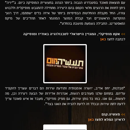
עם תוצאות סאונד בסטנדרט הגבוה ביותר הנהוג בתעשיית המוסיקה כיום. ב"יויה"
ניתן לחוות את הרגעים מלאי הקסם בהם היצירה מתחילה להתגבש מוסיקלית וללבוש
צורה, החל מקבלת ההחלטות הבסיסיות ביותר של איזה כלים ישתתפו, דרך רגעי
ההקלטה הראשוניים ועד קבלת המוצר המוגמר לאחר תהליכים של מיקס
ומאסטרינג. החבילה נשמעת מושכת בהחלט".
>>
אקט מוסיקלי, המגזין הישראלי לטכנולוגיה באודיו ומוסיקה
לכתבה לחצו
כאן
"סבלנות, יחס אדיב, יושרה אומנותית ותודעת שירות הם דברים שצריך להקפיד
עליהם. בתחום שלנו מעורבים רגשות, אנרגיות אדירות של הבעה ויצירה וכן, מה
לעשות.. גם אגו. כמו כל נותן שירות, גם מפיק מוזיקלי, מעבד או איש סאונד צריך
לדעת לתת שירות ובכלל זה לדעת להניח את האגו בצד".
>
>
תעשיה.קום
לראיון המלא לחצו
כאן