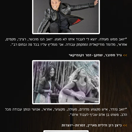
"יואב ממש מעולה. יוצא לי לעבוד איתו לא מעט. יואב הנו מוכשר, רציני, מקסים,
אחראי, מלומד מוזיקאלית ומתקתק עבודה. אני ממליץ עליו בכל פה ובחום רב״.
>>
גיל ססובר, שחקן-זמר וקומיקאי
"יואב נהדר, איש מקצוע מדהים, מעולה, מקצועי, אחראי, אנושי ונותן עבודה מכל
הלב. פשוט בן אדם שכיף לעבוד איתו״.
>>
ניצן רון ודלית מעיין, זמרות-יוצרות