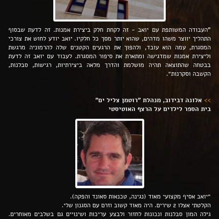
"העבודה המשותפת עם יואב - זה לקחת חלק ביצירת אמנות. זה לדעת שבסוף
התהליך יווצר משהו מדהים, שהוא יותר מסך כל חלקיו. יואב יודע לחוש את צורכי
המסגרת, עמה הוא עובד, ולהפוך את הרגעים הקטנים שלה להרמוניה מרגשת
וליצירת אמנות שמדגישה ומתארת את סיפור המסגרת. לעבוד עם יואב זה לדעת
בבטחה שהתוצאה תהיה מושלמת והדרך מלאה ביצירתיות, רגישות, סבלנות,
הקשבה וסקרנות״.
>>
אלונה דבידוב, מנהלת ״רוטמן צליל ים״
בית הספר לילדים על הרצף האוטיסטי
״יואב אסיף מקצועי מאוד (נגינה, טכנאות סאונד והפקה).
הקלטתי אצלו 2 שירים.
היה מאוד קשוב וזרם עם הסגנון שלי.
גילה המון סבלנות ונכונות לחזור ולבצע עריכות ושינויים גם בשלבים מאוחרים.