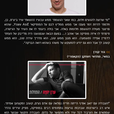
"מי שרוצה להגשים חלום, כמו שאני הגשמתי ממש עכשיו (הוצאתי שיר ביצ׳ס, כן,
חלמתי להיות זמר פעם) אני ממש ממליץ לכם על המוסיקאי Yoav Asif, שהוא
פרטנר מעולה להגשמת חלומות כאלה. אני כולה ניגנתי לו את השיר על הגיטרה,
סיפרתי לו איזה מוסיקה אני אוהב ו... בפעם הבאה שנפגשנו היה פלייבק של העזתי
לדמיין אפילו (תשמעו). הוא מנגן ממש טוב, הוא מדריך שירה טוב, הוא ממש
קשוב לך אבל הוא גם יודע להתעקש על משהו כשהוא רואה הברקה״.
>>
גור קורן
במאי, מחזאי ושחקן (הקאמרי)
"העבודה עם יואב אסיף הייתה חוייה נפלאה עם אדם נעים, קשוב ומקצוען אמיתי.
איש רב כישרונות שבזכות נגיעות בתחומים רבים במוסיקה, מפיק שירים נהדר
שמתאים את העיבוד לכל שיר ולא מתפשר על כלום. העבודה והקשר שנוצר הוא