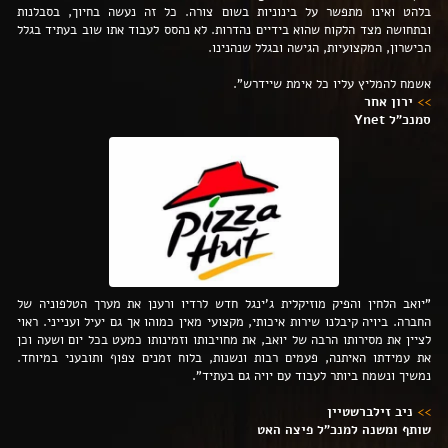
בלהט ואינו מתפשר על בינוניות בשום צורה. כל זה נעשה בחיוך, בסבלנות
ובתחושה מצד הלקוח שהוא בידיים נהדרות. לא נהסס לעבוד אתו שוב בעתיד בגלל
הכישרון, המקצועיות, הגישה ובגלל שנהנינו.
אשמח להמליץ עליו כל אימת שיידרש".
>>
ירון אחר
סמנכ"ל Ynet
"יואב הלחין והפיק מוזיקלית ג'ינגל חדש לרדיו ורענן את מערך הטלפוניה של
החברה. ביויה קיבלנו שירות איכותי, מקצועי מאין כמוהו אך גם יעיל וענייני. ראוי
לציין את מסירותו הרבה של יואב, את מחויבותו וזמינותו כמעט בכל יום ושעה וכן
את עמידתו האיתנה, פעמים רבות ונשנות, בלוח זמנים צפוף ותובעני במיוחד.
נמשיך ונשמח ביותר לעבוד עם יויה גם בעתיד".
>>
ניב זילברשטיין
שותף ומשנה למנכ"ל פיצה האט