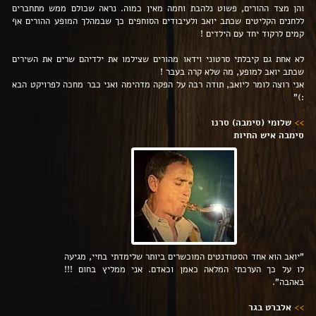
והן מצד ההורים, פשוט נלהבת וחמה מאין כמוה. נראה שכולם ממש מתחברים
ללחנים הקליטים שכתב יואב ולעיבודים הסוחפים כך שבמהלך המופע ההורים אף
קמים לרקוד יחד עם הילדים !
לא אחת גם קיבלתי סרטוני וידאו מהורים שצילמו את ילדיהם שרים את השירים
שכתב יואב למופע, מה שלא קרה בעבר !
אני רוצה לומר ליואב, תודה רבה על הפקה מדהימה ואני כבר מחכה לפרויקט הבא
:)"
>>
שלומי (סימבה) סרנו
סימבה איש החיות
"יואב הוא אחד הסטודנטים המוכשרים ביותר שלימדתי בחיי, מגיעה
לו על כך הערכתי המלאה כאמן וכאדם. אני ממליץ בחום !!!
באהבה".
>>
אלברט בגר