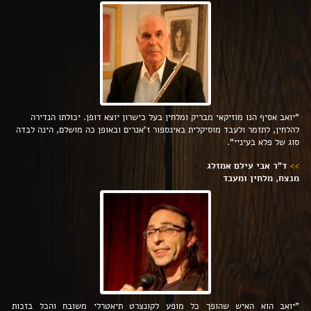
"יואב אסיף הנו מוזיקאי מבריק ומלחין בעל כישרון יוצא דופן. יכולתו הנדירה
להלחין, לתזמר ולעבד מוסיקלית באינספור ז'אנרים ובאופן כה מושלם, הינה לבדה
סוג של פלא בעיניי".
>>
ד"ר אבי עילם אמזלג
מנצח, מלחין ומעב
ד
"יואב הוא האיש שהופך כל מופע לקונצרט תיאטרלי משובח והכל בזכות