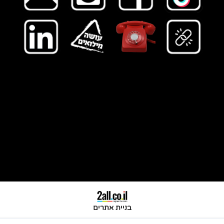
mus
|
הקלטת סינגלי
ם ואלבומים
|
הפקה מוזיקלית
|
מיקס ומאסטרינג
|
האולפנייה החינוכית
|
יצירת קשר
|
האולפנייה
|
מפיק מוזיקלי
|
ת סינגל
|
אולפן הקלטות בחוף הכרמל
|
הפקת אלבום
|
הקלטת שיר לרדיו
|
הפקת איפי
|
הפקת
EP
|
הפקת דמו
|
הפקת
DEMO
|
מע
מאסטרינג
|
מאסטרינג לסונו
|
שיעורי פרטי בהפקה מוזיקלית
|
שיעור מיקס
|
מיקס
לסינגל
|
מיקס לאלבום
|
מאסטרינג לסינגל
|
מאס
ה לטלוויזיה
|
מוזיקה מסחרית
|
ג׳ינגליסט
|
מוזיקה למדיה
|
מוזיקה לפירסומות
|
מפיק ג׳ינגלים
|
הלחנת פרסומות
|
מיתוג מוזיקלי
|
מ
לטות בחוף הכרמל
|
vtukpbhhv
|
מפיק מוזיקלי עם ניסיון
|
מפיק שיודע לנגן
|
מפיק שיודע למקסס
|
מפיק סבלן
|
מפיק לסינגל ראשו
urei 
|
| ssl bus comp
api summing
|
fender telecaster 1952
|
hofner
|
neve
הפקה מוזיקלית במרכז ובצפון
|
מיקס ומאסטרינג אנלוגי (he Box
בניית אתרים