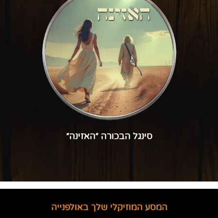
סינגל הבכורה ״האזינה״
המסע המוזיקלי שלך באולפנייה