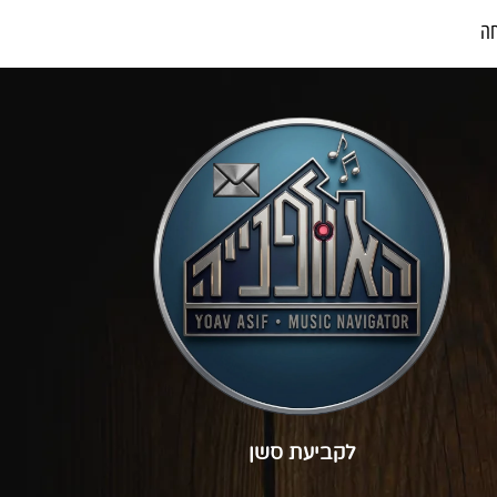
ה
לקביעת סשן